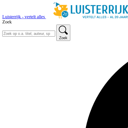
Luisterrijk - vertelt alles
Zoek
Zoek