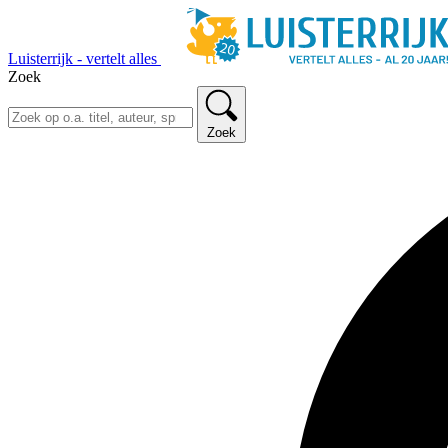
Luisterrijk - vertelt alles
Zoek
Zoek