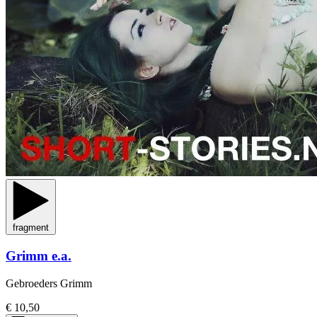
fragment
Grimm e.a.
Gebroeders Grimm
€ 10,50