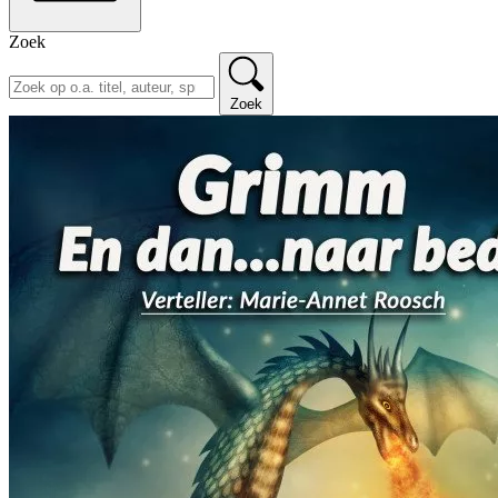
Zoek
Zoek