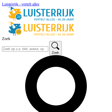
Luisterrijk - vertelt alles
Zoek
Zoek