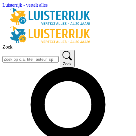
Luisterrijk - vertelt alles
Zoek
Zoek