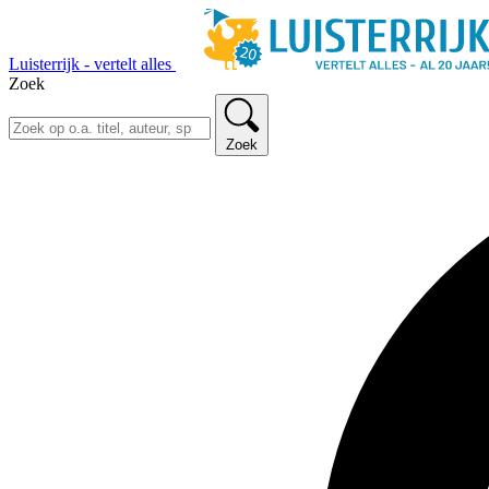
Luisterrijk - vertelt alles
Zoek
Zoek