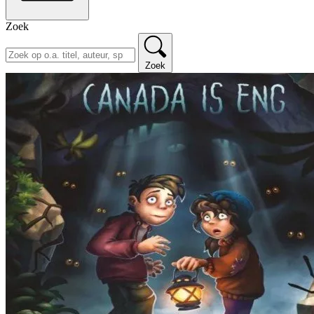
Zoek
Zoek