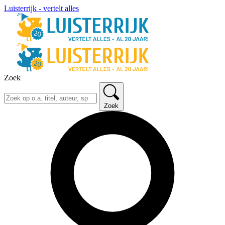
Luisterrijk - vertelt alles
Zoek
Zoek