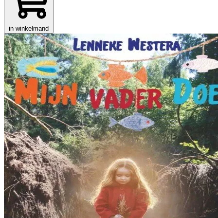
in winkelmand