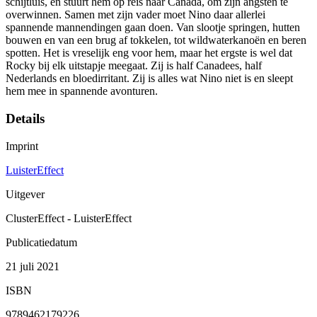
schijtluis, en stuurt hem op reis naar Canada, om zijn angsten te
overwinnen. Samen met zijn vader moet Nino daar allerlei
spannende mannendingen gaan doen. Van slootje springen, hutten
bouwen en van een brug af tokkelen, tot wildwaterkanoën en beren
spotten. Het is vreselijk eng voor hem, maar het ergste is wel dat
Rocky bij elk uitstapje meegaat. Zij is half Canadees, half
Nederlands en bloedirritant. Zij is alles wat Nino niet is en sleept
hem mee in spannende avonturen.
Details
Imprint
LuisterEffect
Uitgever
ClusterEffect - LuisterEffect
Publicatiedatum
21 juli 2021
ISBN
9789462179226