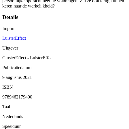
persoonlijke opdracht heeft te volbrengen. Zal ze ooit terug kunnen
keren naar de werkelijkheid?
Details
Imprint
LuisterEffect
Uitgever
ClusterEffect - LuisterEffect
Publicatiedatum
9 augustus 2021
ISBN
9789462179400
Taal
Nederlands
Speelduur