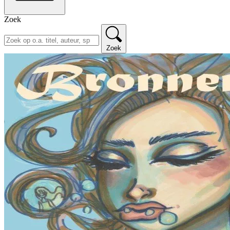
Zoek
Zoek