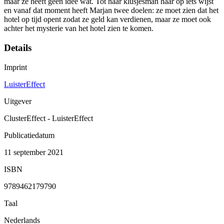
maar ze heeft geen idee wat. Tot haar klusjesman haar op iets wijst
en vanaf dat moment heeft Marjan twee doelen: ze moet zien dat het
hotel op tijd opent zodat ze geld kan verdienen, maar ze moet ook
achter het mysterie van het hotel zien te komen.
Details
Imprint
LuisterEffect
Uitgever
ClusterEffect - LuisterEffect
Publicatiedatum
11 september 2021
ISBN
9789462179790
Taal
Nederlands