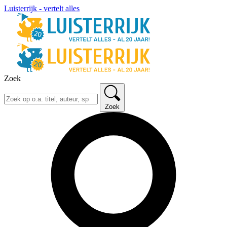
Luisterrijk - vertelt alles
Zoek
Zoek