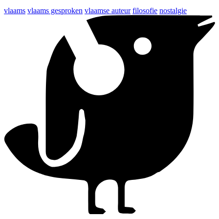
vlaams
vlaams gesproken
vlaamse auteur
filosofie
nostalgie