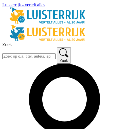
Luisterrijk - vertelt alles
Zoek
Zoek