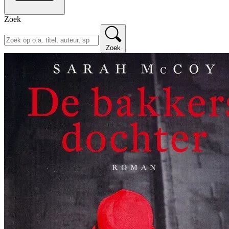
Zoek
Zoek