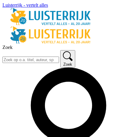
Luisterrijk - vertelt alles
Zoek
Zoek