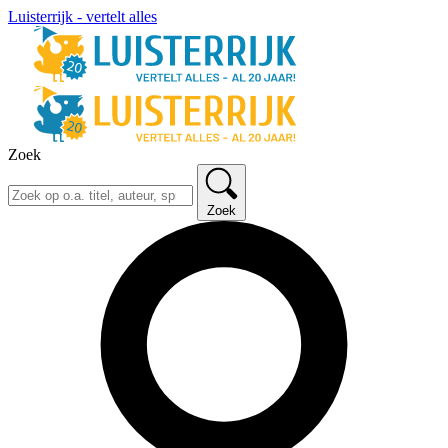
Luisterrijk - vertelt alles
Zoek
Zoek