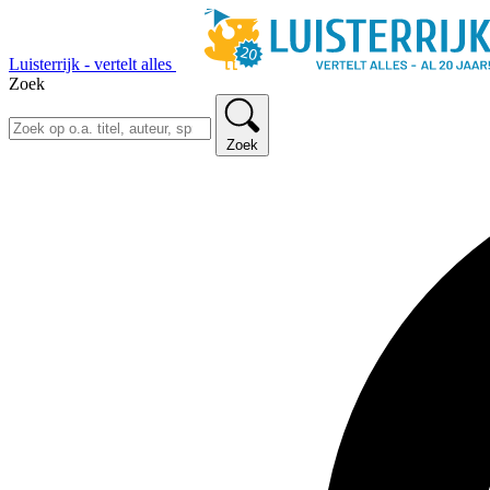
Luisterrijk - vertelt alles
Zoek
Zoek