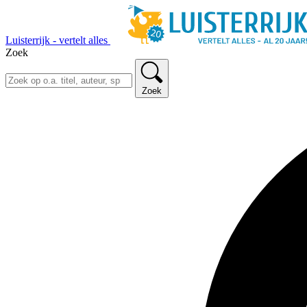
Luisterrijk - vertelt alles
Zoek
Zoek