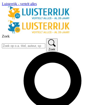
Luisterrijk - vertelt alles
Zoek
Zoek