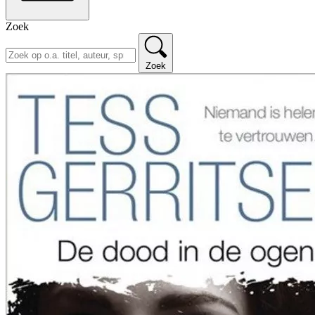
Zoek
Zoek