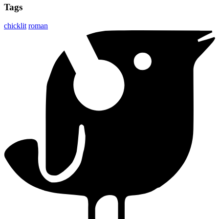
Tags
chicklit
roman