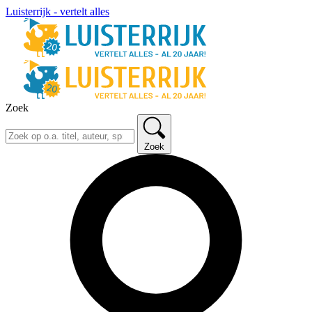
Luisterrijk - vertelt alles
Zoek
Zoek