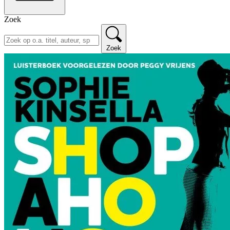
Zoek
Zoek