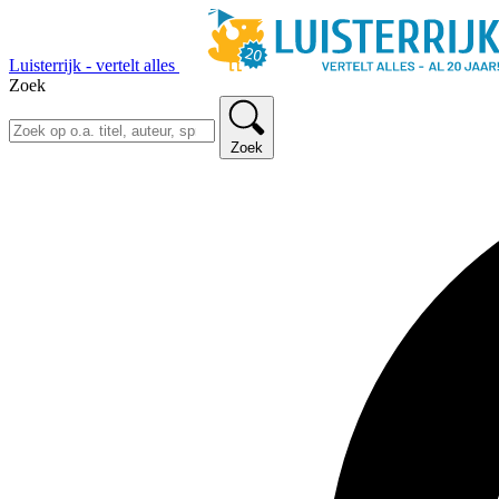
Luisterrijk - vertelt alles
Zoek
Zoek