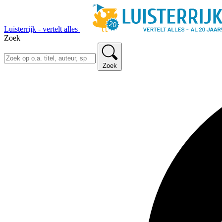
Luisterrijk - vertelt alles
Zoek
Zoek