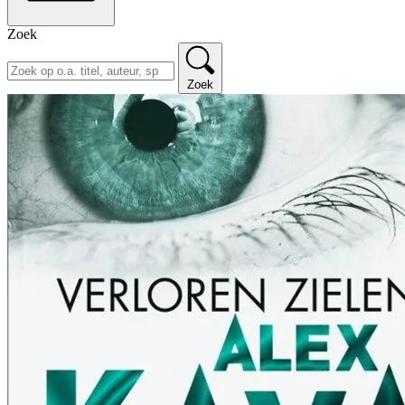
Zoek
Zoek