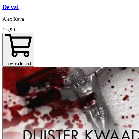
De val
Alex Kava
€ 6,99
in winkelmand