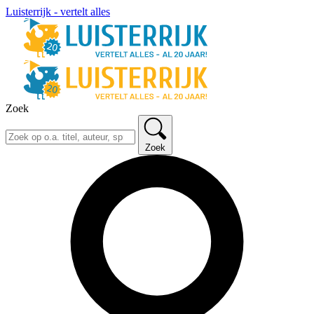
Luisterrijk - vertelt alles
Zoek
Zoek