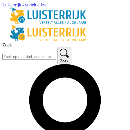
Luisterrijk - vertelt alles
Zoek
Zoek