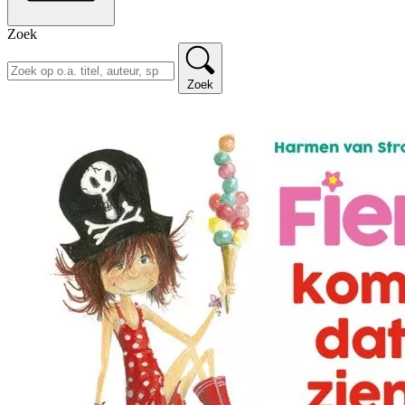
Zoek
Zoek