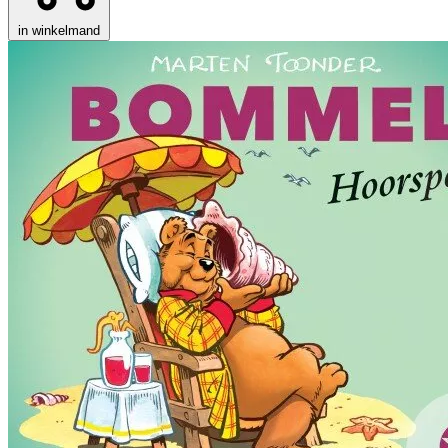
in winkelmand