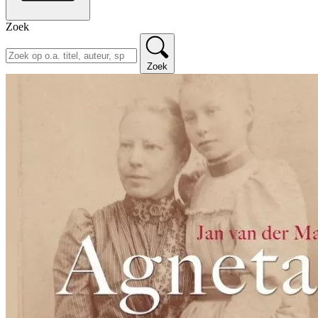
Zoek
Zoek