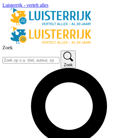
Luisterrijk - vertelt alles
Zoek
Zoek