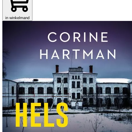
in winkelmand