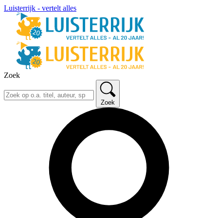
Luisterrijk - vertelt alles
Zoek
Zoek