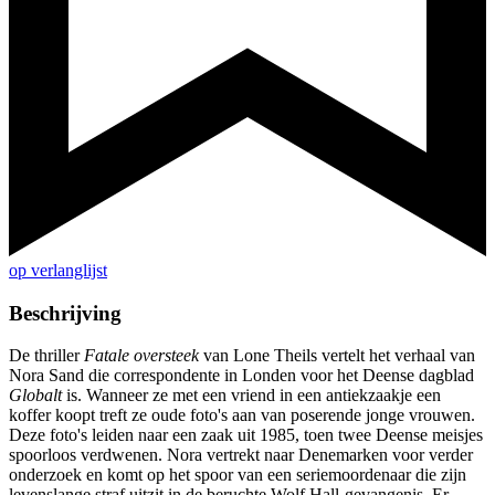
op verlanglijst
Beschrijving
De thriller
Fatale oversteek
van Lone Theils vertelt het verhaal van
Nora Sand die correspondente in Londen voor het Deense dagblad
Globalt
is. Wanneer ze met een vriend in een antiekzaakje een
koffer koopt treft ze oude foto's aan van poserende jonge vrouwen.
Deze foto's leiden naar een zaak uit 1985, toen twee Deense meisjes
spoorloos verdwenen. Nora vertrekt naar Denemarken voor verder
onderzoek en komt op het spoor van een seriemoordenaar die zijn
levenslange straf uitzit in de beruchte Wolf Hall-gevangenis. Er