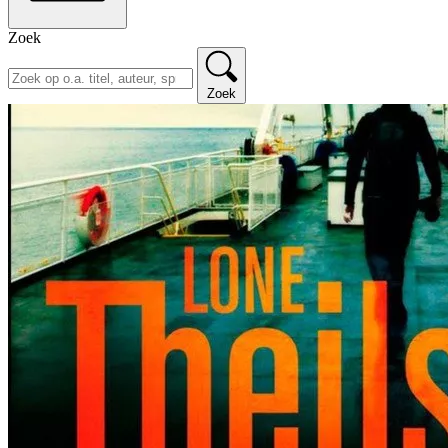
Zoek
Zoek