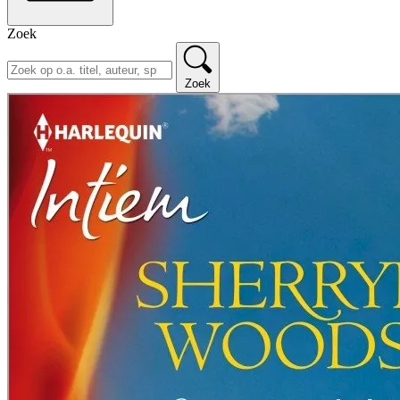
Zoek
Zoek