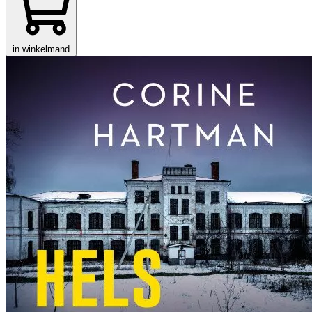
in winkelmand