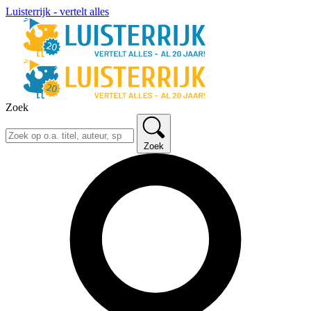
Luisterrijk - vertelt alles
Zoek
Zoek