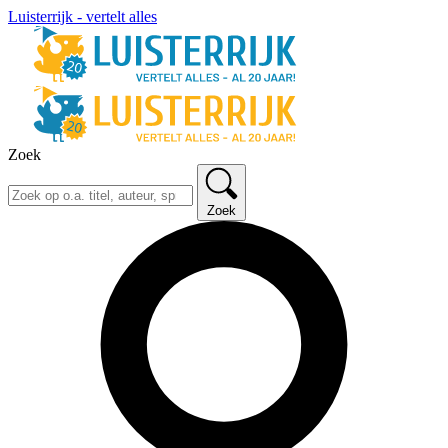
Luisterrijk - vertelt alles
Zoek
Zoek