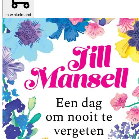
in winkelmand