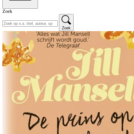
Zoek
Zoek