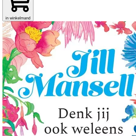
in winkelmand