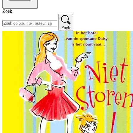
Zoek
Zoek