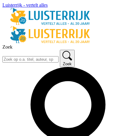
Luisterrijk - vertelt alles
Zoek
Zoek