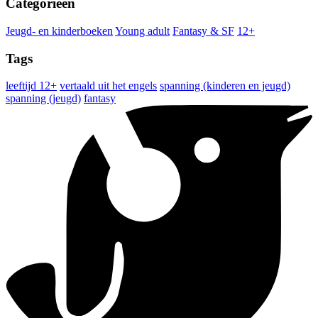
Categorieën
Jeugd- en kinderboeken
Young adult
Fantasy & SF
12+
Tags
leeftijd 12+
vertaald uit het engels
spanning (kinderen en jeugd)
spanning (jeugd)
fantasy