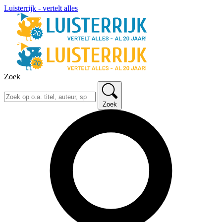
Luisterrijk - vertelt alles
Zoek
Zoek