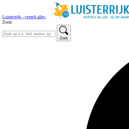
Luisterrijk - vertelt alles
Zoek
Zoek