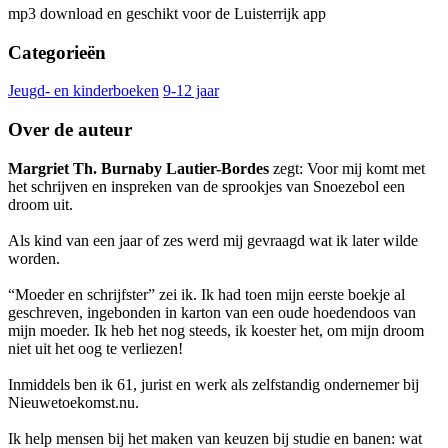
mp3 download en geschikt voor de Luisterrijk app
Categorieën
Jeugd- en kinderboeken
9-12 jaar
Over de auteur
Margriet Th. Burnaby Lautier-Bordes
zegt: Voor mij komt met
het schrijven en inspreken van de sprookjes van Snoezebol een
droom uit.
Als kind van een jaar of zes werd mij gevraagd wat ik later wilde
worden.
“Moeder en schrijfster” zei ik. Ik had toen mijn eerste boekje al
geschreven, ingebonden in karton van een oude hoedendoos van
mijn moeder. Ik heb het nog steeds, ik koester het, om mijn droom
niet uit het oog te verliezen!
Inmiddels ben ik 61, jurist en werk als zelfstandig ondernemer bij
Nieuwetoekomst.nu.
Ik help mensen bij het maken van keuzen bij studie en banen: wat