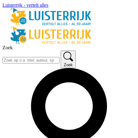
Luisterrijk - vertelt alles
Zoek
Zoek