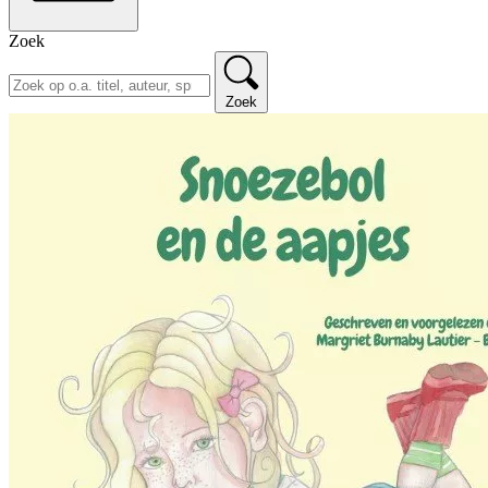
Zoek
Zoek