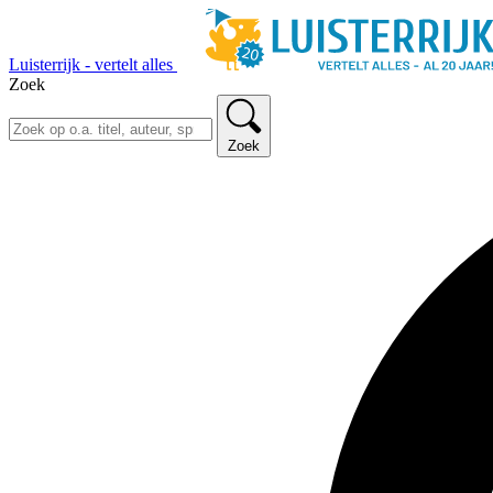
Luisterrijk - vertelt alles
Zoek
Zoek