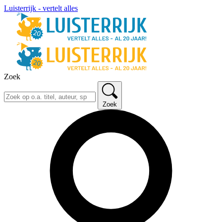
Luisterrijk - vertelt alles
Zoek
Zoek