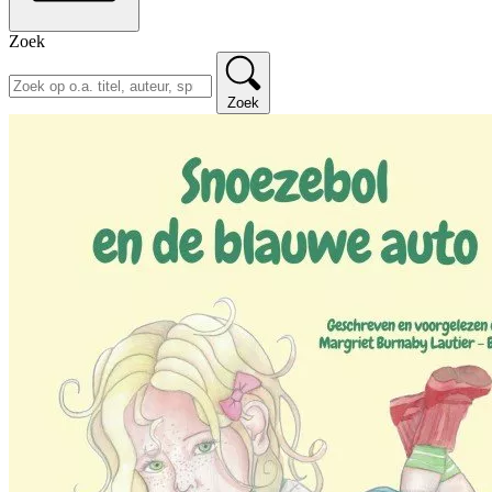
Zoek
Zoek