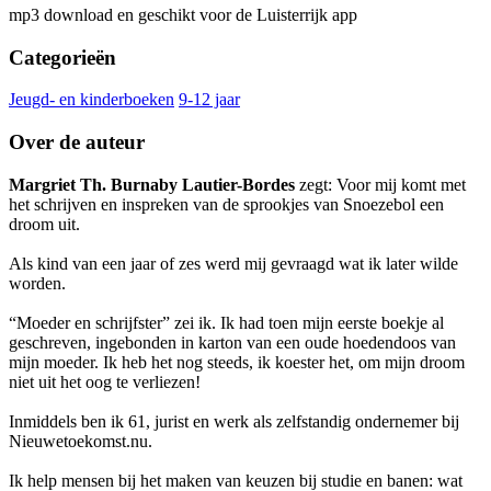
mp3 download en geschikt voor de Luisterrijk app
Categorieën
Jeugd- en kinderboeken
9-12 jaar
Over de auteur
Margriet Th. Burnaby Lautier-Bordes
zegt: Voor mij komt met
het schrijven en inspreken van de sprookjes van Snoezebol een
droom uit.
Als kind van een jaar of zes werd mij gevraagd wat ik later wilde
worden.
“Moeder en schrijfster” zei ik. Ik had toen mijn eerste boekje al
geschreven, ingebonden in karton van een oude hoedendoos van
mijn moeder. Ik heb het nog steeds, ik koester het, om mijn droom
niet uit het oog te verliezen!
Inmiddels ben ik 61, jurist en werk als zelfstandig ondernemer bij
Nieuwetoekomst.nu.
Ik help mensen bij het maken van keuzen bij studie en banen: wat