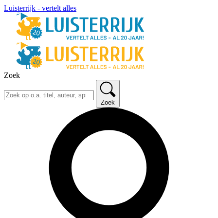
Luisterrijk - vertelt alles
Zoek
Zoek