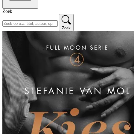
Zoek
Zoek