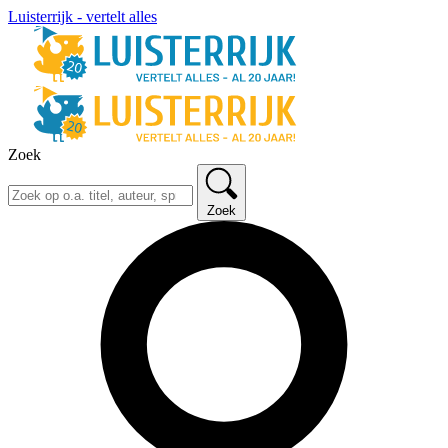
Luisterrijk - vertelt alles
Zoek
Zoek