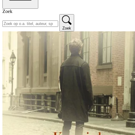
Zoek
Zoek