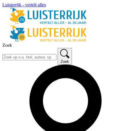
Luisterrijk - vertelt alles
Zoek
Zoek