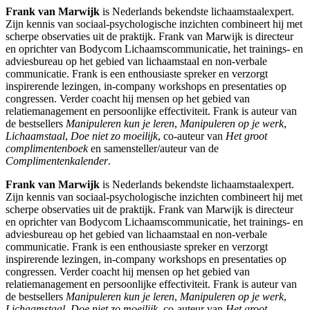
Frank van Marwijk
is Nederlands bekendste lichaamstaalexpert.
Zijn kennis van sociaal-psychologische inzichten combineert hij met
scherpe observaties uit de praktijk. Frank van Marwijk is directeur
en oprichter van Bodycom Lichaamscommunicatie, het trainings- en
adviesbureau op het gebied van lichaamstaal en non-verbale
communicatie. Frank is een enthousiaste spreker en verzorgt
inspirerende lezingen, in-company workshops en presentaties op
congressen. Verder coacht hij mensen op het gebied van
relatiemanagement en persoonlijke effectiviteit. Frank is auteur van
de bestsellers
Manipuleren kun je leren
,
Manipuleren op je werk
,
Lichaamstaal
,
Doe niet zo moeilijk
, co-auteur van
Het groot
complimentenboek
en samensteller/auteur van de
Complimentenkalender
.
Frank van Marwijk
is Nederlands bekendste lichaamstaalexpert.
Zijn kennis van sociaal-psychologische inzichten combineert hij met
scherpe observaties uit de praktijk. Frank van Marwijk is directeur
en oprichter van Bodycom Lichaamscommunicatie, het trainings- en
adviesbureau op het gebied van lichaamstaal en non-verbale
communicatie. Frank is een enthousiaste spreker en verzorgt
inspirerende lezingen, in-company workshops en presentaties op
congressen. Verder coacht hij mensen op het gebied van
relatiemanagement en persoonlijke effectiviteit. Frank is auteur van
de bestsellers
Manipuleren kun je leren
,
Manipuleren op je werk
,
Lichaamstaal
,
Doe niet zo moeilijk
, co-auteur van
Het groot