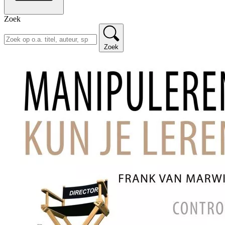
Zoek
Zoek