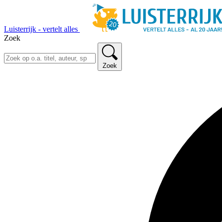
Luisterrijk - vertelt alles
Zoek
Zoek