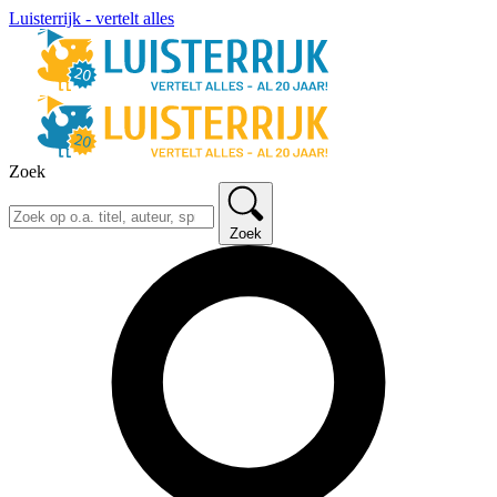
Luisterrijk - vertelt alles
Zoek
Zoek