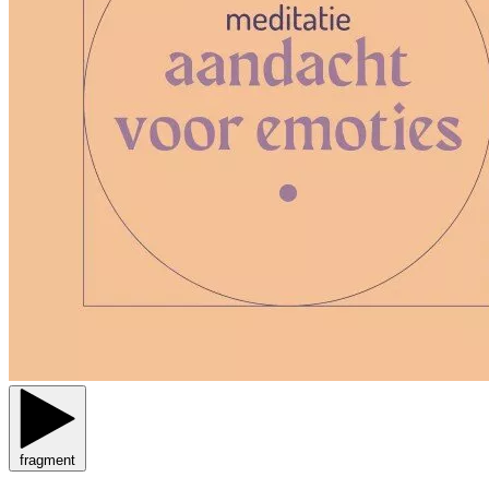
fragment