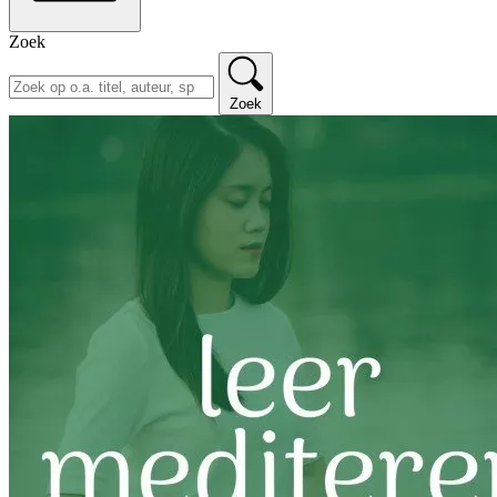
Zoek
Zoek