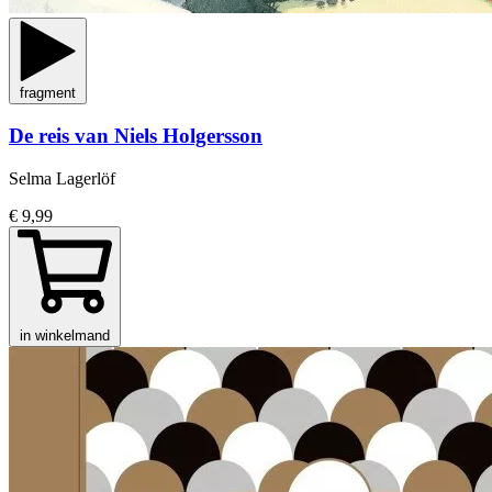
fragment
De reis van Niels Holgersson
Selma Lagerlöf
€ 9,99
in winkelmand