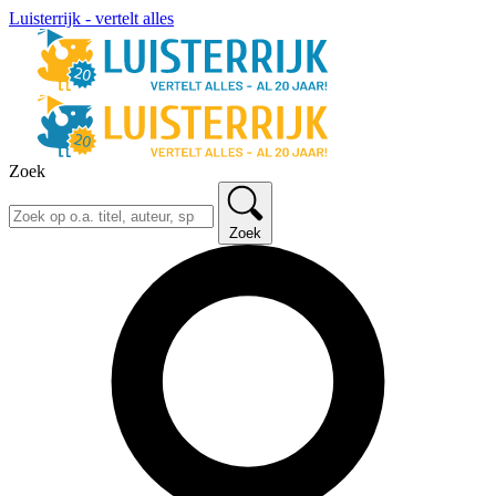
Luisterrijk - vertelt alles
Zoek
Zoek