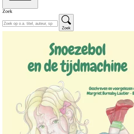
Zoek
Zoek