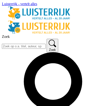
Luisterrijk - vertelt alles
Zoek
Zoek