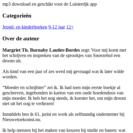
mp3 download en geschikt voor de Luisterrijk app
Categorieën
Jeugd- en kinderboeken
9-12 jaar
12+
Over de auteur
Margriet Th. Burnaby Lautier-Bordes
zegt: Voor mij komt met
het schrijven en inspreken van de sprookjes van Snoezebol een
droom uit.
Als kind van een jaar of zes werd mij gevraagd wat ik later wilde
worden.
“Moeder en schrijfster” zei ik. Ik had toen mijn eerste boekje al
geschreven, ingebonden in karton van een oude hoedendoos van
mijn moeder. Ik heb het nog steeds, ik koester het, om mijn droom
niet uit het oog te verliezen!
Inmiddels ben ik 61, jurist en werk als zelfstandig ondernemer bij
Nieuwetoekomst.nu.
Ik help mensen bij het maken van keuzen bij studie en banen: wat