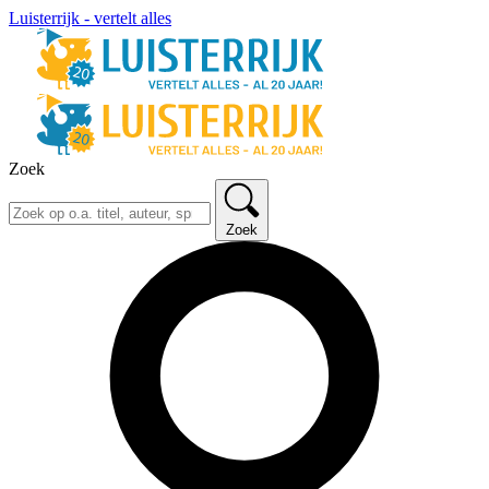
Luisterrijk - vertelt alles
Zoek
Zoek