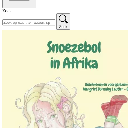
Zoek
Zoek