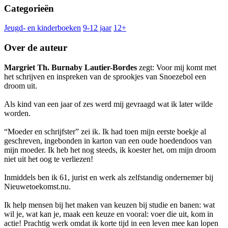
Categorieën
Jeugd- en kinderboeken
9-12 jaar
12+
Over de auteur
Margriet Th. Burnaby Lautier-Bordes
zegt: Voor mij komt met
het schrijven en inspreken van de sprookjes van Snoezebol een
droom uit.
Als kind van een jaar of zes werd mij gevraagd wat ik later wilde
worden.
“Moeder en schrijfster” zei ik. Ik had toen mijn eerste boekje al
geschreven, ingebonden in karton van een oude hoedendoos van
mijn moeder. Ik heb het nog steeds, ik koester het, om mijn droom
niet uit het oog te verliezen!
Inmiddels ben ik 61, jurist en werk als zelfstandig ondernemer bij
Nieuwetoekomst.nu.
Ik help mensen bij het maken van keuzen bij studie en banen: wat
wil je, wat kan je, maak een keuze en vooral: voer die uit, kom in
actie! Prachtig werk omdat ik korte tijd in een leven mee kan lopen