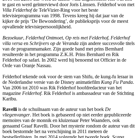
te gast en werd geïnterviewd door Joris Linssen. Felderhof won met
Villa Felderhof
de TeleVizier-Ring voor het beste
televisieprogramma van 1998. Tevens kreeg hij dat jaar van de
kijker de prijs ‘De Bewondering’, de publieksprijs voor de meest
opvallende televisiepersoonlijkheid.
Bezoekuur
,
Felderhof Ontmoet
,
Op reis met Felderhof
,
Felderhof
villa versa
en
Schrijvers op de Veranda
zijn andere succesvolle titels
van de programmamaker. Zijn goede band met prins Bernhard
resulteerde in het programma Z.K.H. Prins Bernhard en Rik
Felderhof op safari. In 2002 werd hij benoemd tot Officier in de
Orde van Oranje Nassau.
Felderhof tekende ook voor de stem van Shifu, de kung-fu leraar in
de Nederlandse versie van de Disney animatiefilm
Kung Fu Panda
.
Van 2006 tot 2010 was Rik Felderhof hoofdredacteur van het
magazine
Felderhof
. Rik Felderhof is ambassadeur van de Stichting
Karibu.
Ravelli
is de schuilnaam van de auteur van het boek
De
vliegenvanger
. Het boek is gebaseerd op niet eerder gepubliceerde
memoires van de monnik en kluizenaar Peter Waanders, ook
genaamd Graaf Ravelli. Door het mysterie rondom de auteur van dit
boek bestormde het na verschijning in 2011 meteen de
bestsellerlijsten. In mei 2014 volgende het tweede boek,
Scapa
.