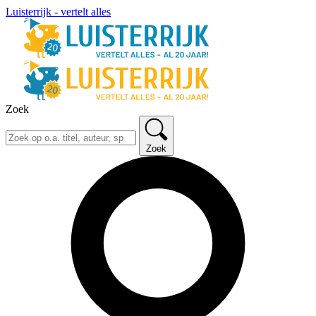
Luisterrijk - vertelt alles
Zoek
Zoek