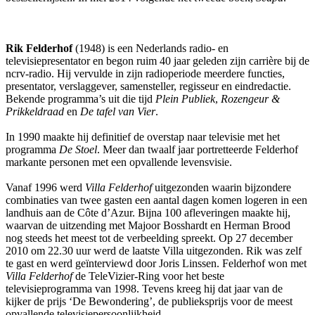
Rik Felderhof
(1948) is een Nederlands radio- en
televisiepresentator en begon ruim 40 jaar geleden zijn carrière bij de
ncrv-radio. Hij vervulde in zijn radioperiode meerdere functies,
presentator, verslaggever, samensteller, regisseur en eindredactie.
Bekende programma’s uit die tijd
Plein Publiek
,
Rozengeur &
Prikkeldraad
en
De tafel van Vier
.
In 1990 maakte hij definitief de overstap naar televisie met het
programma
De Stoel
. Meer dan twaalf jaar portretteerde Felderhof
markante personen met een opvallende levensvisie.
Vanaf 1996 werd
Villa Felderhof
uitgezonden waarin bijzondere
combinaties van twee gasten een aantal dagen komen logeren in een
landhuis aan de Côte d’Azur. Bijna 100 afleveringen maakte hij,
waarvan de uitzending met Majoor Bosshardt en Herman Brood
nog steeds het meest tot de verbeelding spreekt. Op 27 december
2010 om 22.30 uur werd de laatste Villa uitgezonden. Rik was zelf
te gast en werd geïnterviewd door Joris Linssen. Felderhof won met
Villa Felderhof
de TeleVizier-Ring voor het beste
televisieprogramma van 1998. Tevens kreeg hij dat jaar van de
kijker de prijs ‘De Bewondering’, de publieksprijs voor de meest
opvallende televisiepersoonlijkheid.