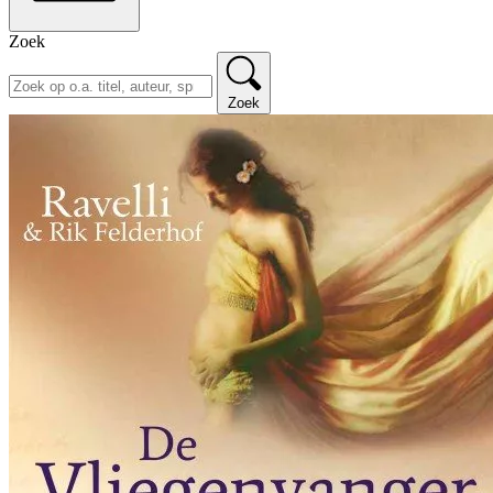
Zoek
Zoek