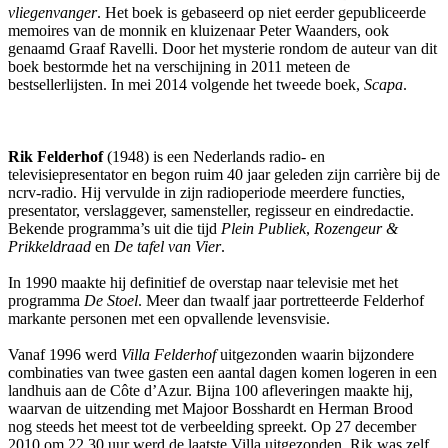
vliegenvanger
. Het boek is gebaseerd op niet eerder gepubliceerde
memoires van de monnik en kluizenaar Peter Waanders, ook
genaamd Graaf Ravelli. Door het mysterie rondom de auteur van dit
boek bestormde het na verschijning in 2011 meteen de
bestsellerlijsten. In mei 2014 volgende het tweede boek,
Scapa
.
Rik Felderhof
(1948) is een Nederlands radio- en
televisiepresentator en begon ruim 40 jaar geleden zijn carrière bij de
ncrv-radio. Hij vervulde in zijn radioperiode meerdere functies,
presentator, verslaggever, samensteller, regisseur en eindredactie.
Bekende programma’s uit die tijd
Plein Publiek
,
Rozengeur &
Prikkeldraad
en
De tafel van Vier
.
In 1990 maakte hij definitief de overstap naar televisie met het
programma
De Stoel
. Meer dan twaalf jaar portretteerde Felderhof
markante personen met een opvallende levensvisie.
Vanaf 1996 werd
Villa Felderhof
uitgezonden waarin bijzondere
combinaties van twee gasten een aantal dagen komen logeren in een
landhuis aan de Côte d’Azur. Bijna 100 afleveringen maakte hij,
waarvan de uitzending met Majoor Bosshardt en Herman Brood
nog steeds het meest tot de verbeelding spreekt. Op 27 december
2010 om 22.30 uur werd de laatste Villa uitgezonden. Rik was zelf