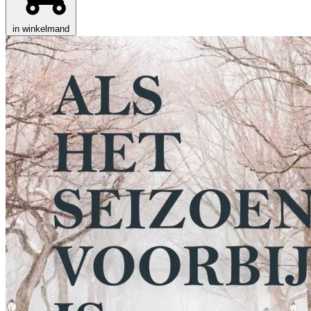
in winkelmand