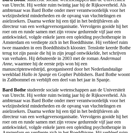
van Utrecht. Hij werkte ruim twintig jaar bij de Rijksoverheid. Als
ambtenaar was Bard Bothe onder meer verantwoordelijk voor het
welzijnsbeleid minderheden en de opvang van vluchtelingen en
asielzoekers. Daarna werkte hij een tijd in het bedrijfsleven als
directeur van een werkgeversorganisatie. Vervolgens gooide hij het
roer om en runde samen met zijn vrouw gedurende vijf jaar een
antiekwinkel, volgde enkele jaren een opleiding psychotherapie in
Amsterdam en verdiepte zich in het Boeddhisme. Hij verbleef ruim
twee maanden in een Boeddhistisch klooster. Tenslotte keerde Bothe
terug tot zijn passie die hij in zijn jeugd ontwikkelde, het schrijven
van verhalen. Hij debuteerde in 2003 met de roman
Andermaal
Anne
, waarmee hij de eerste prijs won bij een
manuscriptenwedstrijd, georganiseerd door het Nederlandstalige
weekblad
Hallo in Spanje
en Gopher Publishers. Bard Bothe woont
in Zaltbommel en verblijft een deel van het jaar in Spanje.
Bard Bothe
studeerde sociale wetenschappen aan de Universiteit
van Utrecht. Hij werkte ruim twintig jaar bij de Rijksoverheid. Als
ambtenaar was Bard Bothe onder meer verantwoordelijk voor het
welzijnsbeleid minderheden en de opvang van vluchtelingen en
asielzoekers. Daarna werkte hij een tijd in het bedrijfsleven als
directeur van een werkgeversorganisatie. Vervolgens gooide hij het
roer om en runde samen met zijn vrouw gedurende vijf jaar een
antiekwinkel, volgde enkele jaren een opleiding psychotherapie in
Amsterdam en verdiepte zich in het Boeddhisme. Hij verbleef ruim