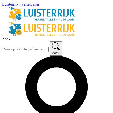
Luisterrijk - vertelt alles
Zoek
Zoek