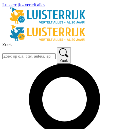
Luisterrijk - vertelt alles
Zoek
Zoek