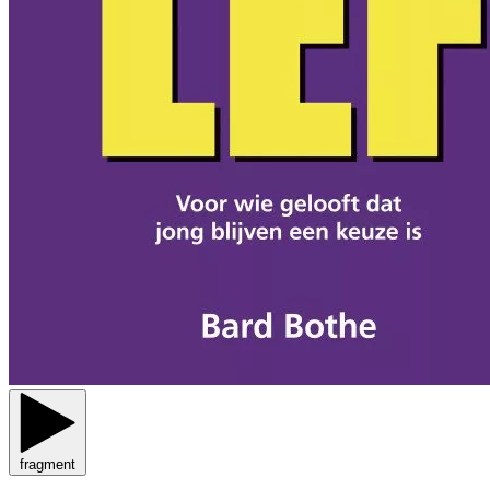
fragment