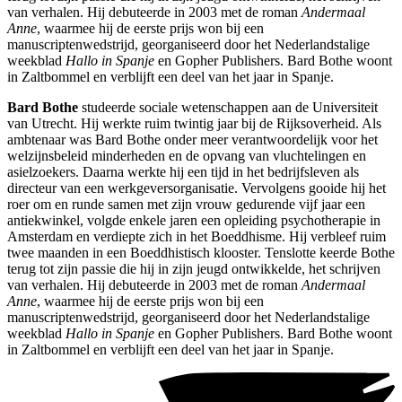
van verhalen. Hij debuteerde in 2003 met de roman
Andermaal
Anne
, waarmee hij de eerste prijs won bij een
manuscriptenwedstrijd, georganiseerd door het Nederlandstalige
weekblad
Hallo in Spanje
en Gopher Publishers. Bard Bothe woont
in Zaltbommel en verblijft een deel van het jaar in Spanje.
Bard Bothe
studeerde sociale wetenschappen aan de Universiteit
van Utrecht. Hij werkte ruim twintig jaar bij de Rijksoverheid. Als
ambtenaar was Bard Bothe onder meer verantwoordelijk voor het
welzijnsbeleid minderheden en de opvang van vluchtelingen en
asielzoekers. Daarna werkte hij een tijd in het bedrijfsleven als
directeur van een werkgeversorganisatie. Vervolgens gooide hij het
roer om en runde samen met zijn vrouw gedurende vijf jaar een
antiekwinkel, volgde enkele jaren een opleiding psychotherapie in
Amsterdam en verdiepte zich in het Boeddhisme. Hij verbleef ruim
twee maanden in een Boeddhistisch klooster. Tenslotte keerde Bothe
terug tot zijn passie die hij in zijn jeugd ontwikkelde, het schrijven
van verhalen. Hij debuteerde in 2003 met de roman
Andermaal
Anne
, waarmee hij de eerste prijs won bij een
manuscriptenwedstrijd, georganiseerd door het Nederlandstalige
weekblad
Hallo in Spanje
en Gopher Publishers. Bard Bothe woont
in Zaltbommel en verblijft een deel van het jaar in Spanje.