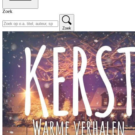
Zoek
Zoek