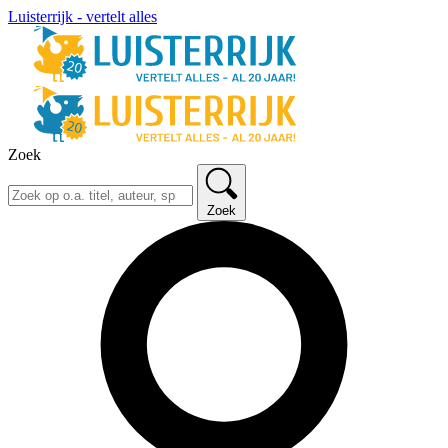
Luisterrijk - vertelt alles
Zoek
Zoek