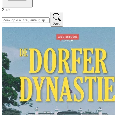
Zoek
Zoek