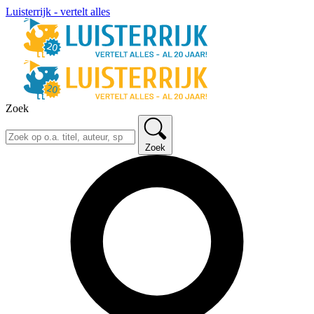
Luisterrijk - vertelt alles
Zoek
Zoek