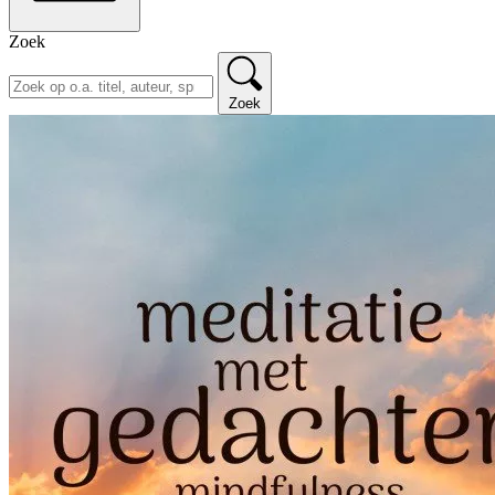
Zoek
Zoek