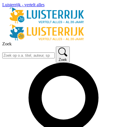
Luisterrijk - vertelt alles
Zoek
Zoek