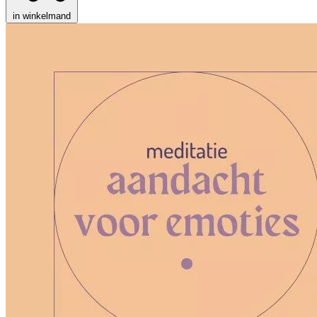
in winkelmand