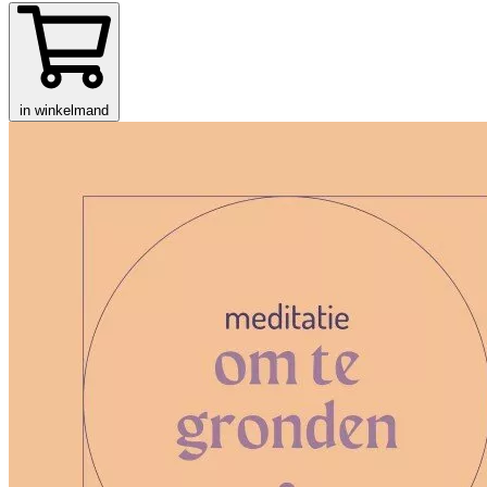
in winkelmand