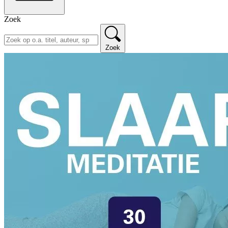
Zoek
Zoek