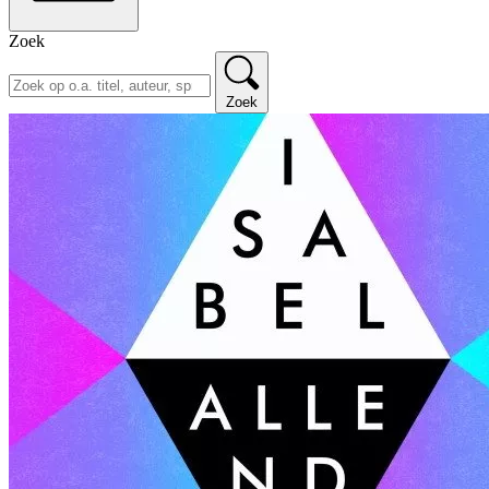
Zoek
Zoek