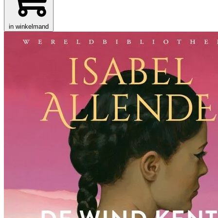
in winkelmand