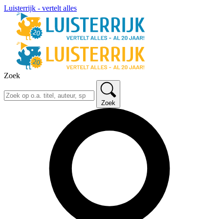
Luisterrijk - vertelt alles
Zoek
Zoek