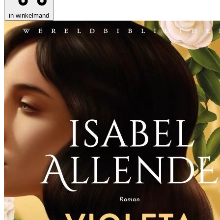
in winkelmand