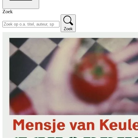
Zoek
Zoek