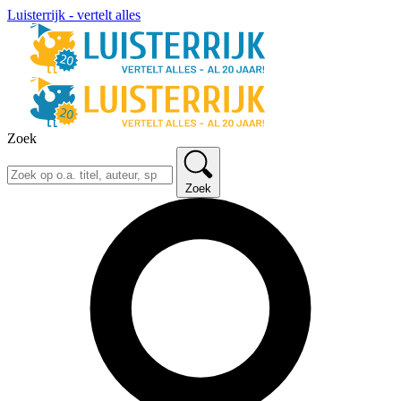
Luisterrijk - vertelt alles
Zoek
Zoek