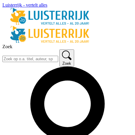
Luisterrijk - vertelt alles
Zoek
Zoek