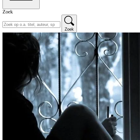
Zoek
Zoek