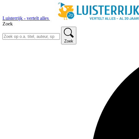
Luisterrijk - vertelt alles
Zoek
Zoek