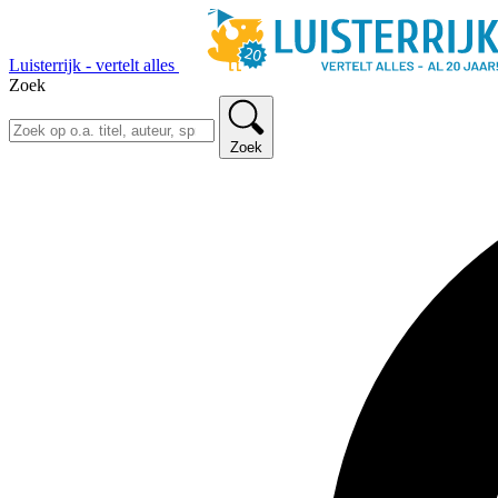
Luisterrijk - vertelt alles
Zoek
Zoek