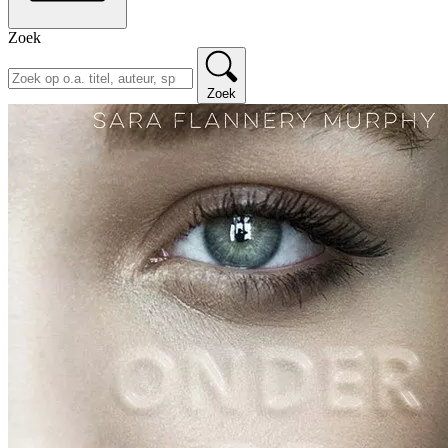
Zoek
Zoek