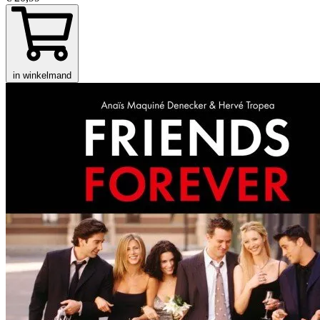
in winkelmand