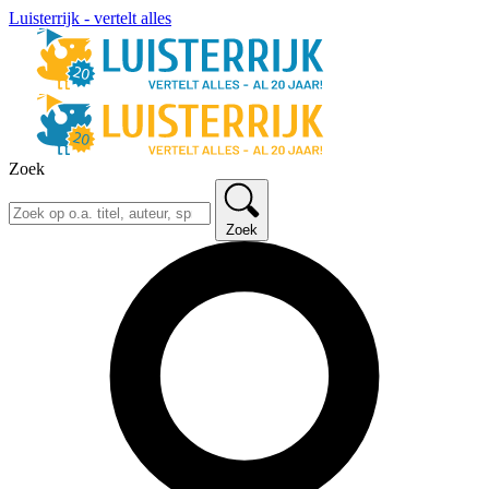
Luisterrijk - vertelt alles
Zoek
Zoek