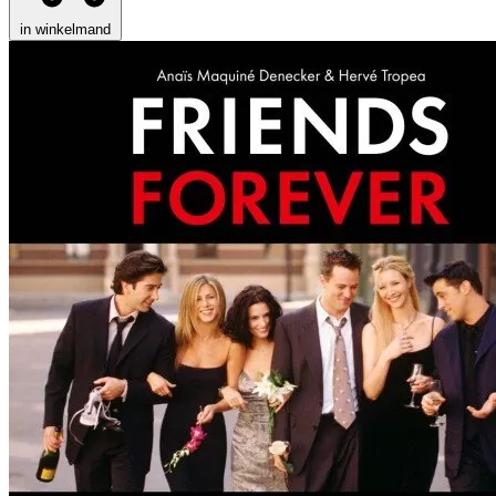
in winkelmand