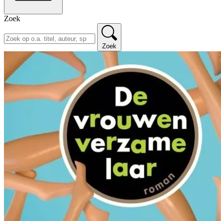
Zoek
Zoek