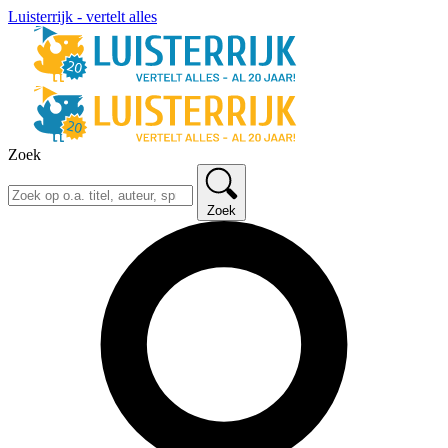
Luisterrijk - vertelt alles
Zoek
Zoek