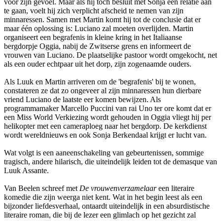
voor zijn gevoel. Maar als hij toch besluit met Sonja een relatie aan
te gaan, voelt hij zich verplicht afscheid te nemen van zijn
minnaressen. Samen met Martin komt hij tot de conclusie dat er
maar één oplossing is: Luciano zal moeten overlijden. Martin
organiseert een begrafenis in kleine kring in het Italiaanse
bergdorpje Oggia, nabij de Zwitserse grens en informeert de
vrouwen van Luciano. De plaatselijke pastoor wordt omgekocht, net
als een ouder echtpaar uit het dorp, zijn zogenaamde ouders.
Als Luuk en Martin arriveren om de 'begrafenis' bij te wonen,
constateren ze dat zo ongeveer al zijn minnaressen hun dierbare
vriend Luciano de laatste eer komen bewijzen. Als
programmamaker Marcello Puccini van rai Uno ter ore komt dat er
een Miss World Verkiezing wordt gehouden in Oggia vliegt hij per
helikopter met een cameraploeg naar het bergdorp. De kerkdienst
wordt wereldnieuws en ook Sonja Berkendaal krijgt er lucht van.
Wat volgt is een aaneenschakeling van gebeurtenissen, sommige
tragisch, andere hilarisch, die uiteindelijk leiden tot de demasque van
Luuk Assante.
Van Beelen schreef met
De vrouwenverzamelaar
een literaire
komedie die zijn weerga niet kent. Wat in het begin leest als een
bijzonder liefdesverhaal, ontaardt uiteindelijk in een absurdistische
literaire roman, die bij de lezer een glimlach op het gezicht zal